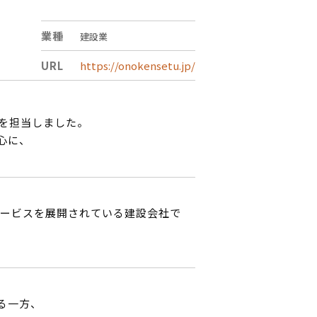
業種
建設業
URL
https://onokensetu.jp/
を担当しました。
心に、
ービスを展開されている建設会社で
る一方、