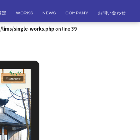
策定
WORKS
NEWS
COMPANY
お問い合わせ
/lims/single-works.php
on line
39