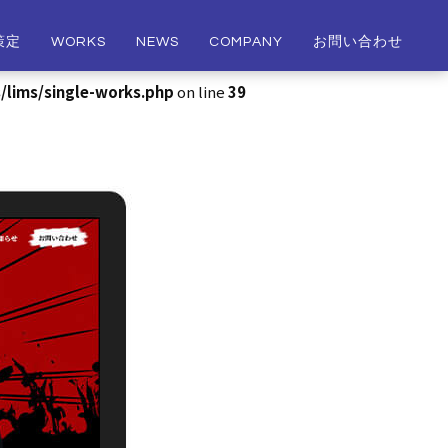
策定
WORKS
NEWS
COMPANY
お問い合わせ
/lims/single-works.php
on line
39